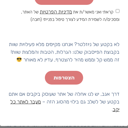
ויותר אנשים מוצאים את עצמם בחיפוש אחר העגלה הקרובה
ביותר. הפופולאריות של עגלות הקפה החלה בתקופת הקורונה,
מדיניות הפרטיות
קראתי ואני מאשר/ת את
של האתר,
כאשר כל המסעדות ובתי הקפה היו סגורים ואנשים חיפשו אחר
ומסכים/ה לשמירת המידע לצורך טיפול בפנייתי (חובה)
מקום איכותי שאפשר לשתות בו קפה. ככל שהצורך
למצוא עגלות קפה ברמת הגולן גדל, כך גם יותר עגלות נפתחו
בכל אזור שהיה בו עניין.
לא בקטע של ניוזלטר? אנחנו מקיימים מלא פעילויות שוות
בקבוצת הפייסבוק שלנו: הגרלות, הטבות והמלצות שוות!
כיום קיימות אין ספור עגלות קפה ברמת הגולן ברחבי הארץ
זה ממש קל וממש מהיר להצטרף, עדיין לא מאוחר
ואצלנו באתר עגלות קפה דאגנו לרכז לכם את כל העגלות הכי
טובות. באתר תמצאו את כל המידע שאתם צריכים בנוגע
לעגלת הקפה שבחרתם. תוכלו להתרשם מסוג המשקאות ו/או
הצטרפות
המאכלים שהיא מציעה, שעות הפתיחה שלה, היכן היא ממוקמת
ומה ניתן לעשות בקרבתה.
דרך אגב, יש לנו אחלה של אתר שעוסק ביקבים אם אתם
בקטע של לשלב גם בילוי מהסוג הזה –
מעבר לאתר כל
אז איך בוחרים עגלת קפה מתאימה?
יקב
.
קודם כל חשוב להבין מה אתם מחפשים שיהיה בעגלת הקפה
שלכם. האם אתם מעוניינים בעגלה שמגישה תפריט מסוים כמו