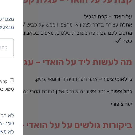
על הואדי - קפה בגליל
מצטרפי
אחלה עצירה בדרך לצפון או מהצפון! ממש על כביש 77.
מבצעים
מחכים לכם עם קפה משובח, סלטים, מאפים בטאבון, מתוקים והפ
כשר
מה לעשות ליד על הואדי – עגלת קפ
גן לאומי ציפורי-
אתר חפירות יהודי ורומאי עתיק.
קראת
טיפול בפ
נחל ציפורי-
נחל ציפורי הוא נחל איתן הזורם מהרי נצרת לנחל קיש
יער ציפורי
לא בקט
ביקורות גולשים על על הואדי – עגל
שלנו: 
לא מאו