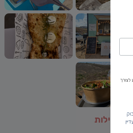
 לצורך
וק
ת פעילות
יין