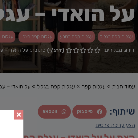
על הואדי – עג
עגלות קפה בגליל
עגלות קפה בטבע
עגלות קפה בצפון
עגלות 
דירוג מבקרים:
כתובת: על הואדי - ע
(דרג/י)





עמוד הבית
»
עגלות קפה
»
עגלות קפה בגליל
»
על הואדי – עג
שיתוף:
פייסבוק
ווטסאפ
הצע עריכת פרטים
קצת על על הואדי – עגלת קפה בגלי