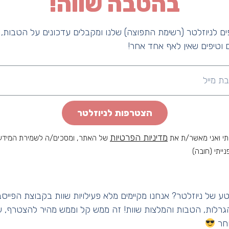
בהטבה שווה!
ם לניוזלטר (רשימת התפוצה) שלנו ומקבלים עדכונים על הטבות,
 וטיפים שאין לאף אחד אחר!
תעות טעימות!
ה בגליל?
הצטרפות לניוזלטר
מדיניות הפרטיות
י ואני מאשר/ת את
של האתר, ומסכים/ה לשמירת המידע
נייתי (חובה)
ון.
ע של ניוזלטר? אנחנו מקיימים מלא פעילויות שוות בקבוצת הפייסב
שעו
ת קפה בגליל
הגרלות, הטבות והמלצות שוות! זה ממש קל וממש מהיר להצטרף, עד
חר