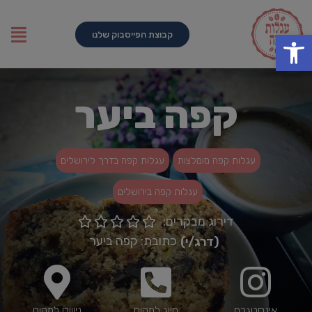
פתח סרגל נגישות
קבוצת הפייסבוק שלנו
קפה ביער
עגלות קפה מומלצות
עגלות קפה בדרך לירושלים
עגלות קפה בירושלים
דירוג מבקרים:





כתובת: קפה ביער
(דרג/י)
אינסטגרם
חיוג למקום
ניוווט למקום