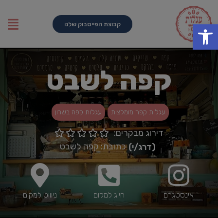
פתח סרגל נגישות
קבוצת הפייסבוק שלנו
קפה לשבט
עגלות קפה מומלצות
עגלות קפה בשרון
דירוג מבקרים:





כתובת: קפה לשבט
(דרג/י)
אינסטגרם
חיוג למקום
ניוווט למקום