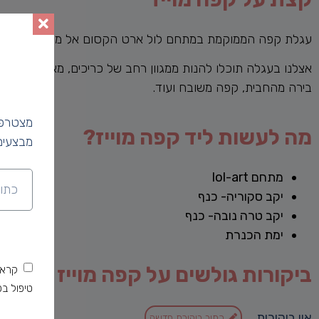
עגלת קפה הממוקמת במתחם לול ארט הקסום אל מול נופה המרהי
אצלנו בעגלה תוכלו להנות ממגוון רחב של כריכים, מאפים בעבודת יד
בירה מהחבית, קפה משובח ועוד.
מצטרפי
מה לעשות ליד קפה מוייז?
מבצעים
מתחם lol-art
יקב סקוריה- כנף
יקב טרה נובה- כנף
ימת הכנרת
ביקורות גולשים על קפה מוייז
קראת
טיפול בפ
אין ביקורות
כתוב ביקורת חדשה