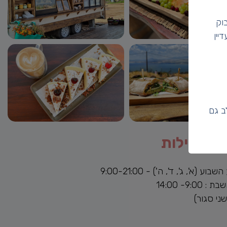
וק
יין
ב גם
ת פעילות
וע (א', ג', ד', ה') - 9:00-21:00
: 9:00- 14:00
שני סגור)