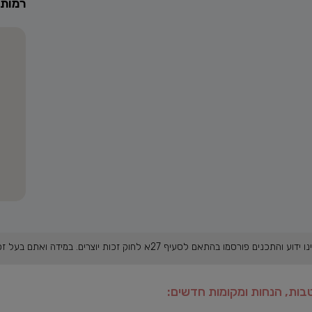
רמות
במידה ואתם בעל זכות היוצרים, אנא פנו אלינו בהקדם. תמונה ראשית: קפה חמה
בות, הנחות ומקומות חדשים: