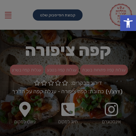
פתח סרגל נגישות
קבוצת הפייסבוק שלנו
קפה ציפורה
עגלות קפה פתוחות בשבת
עגלות קפה בטבע
עגלות קפה בשרון
דירוג מבקרים:





כתובת: קפה ציפורה - עגלת קפה על הדרך
(דרג/י)
אינסטגרם
חיוג למקום
ניוווט למקום