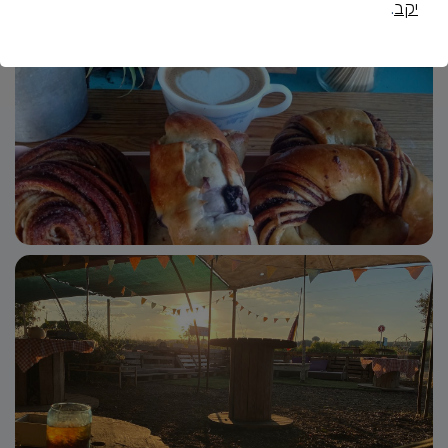
יקב
.