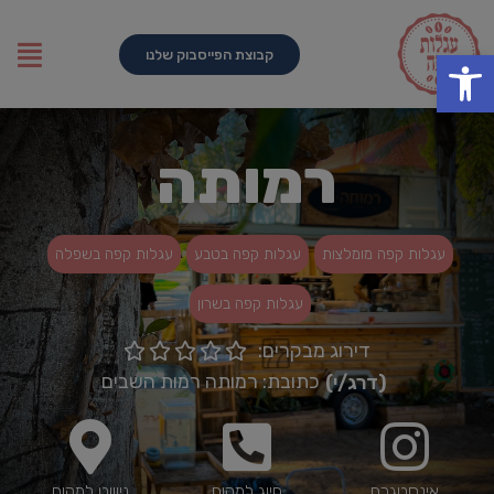
פתח סרגל נגישות
קבוצת הפייסבוק שלנו
רמותה
עגלות קפה מומלצות
עגלות קפה בטבע
עגלות קפה בשפלה
עגלות קפה בשרון
דירוג מבקרים:





כתובת: רמותה רמות השבים
(דרג/י)
אינסטגרם
חיוג למקום
ניוווט למקום