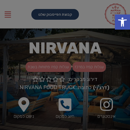
פתח סרגל נגישות
קבוצת הפייסבוק שלנו
NIRVANA
עגלות קפה במרכז
עגלות קפה פתוחות בשבת
דירוג מבקרים:





כתובת: NIRVANA FOOD TRUCK
(דרג/י)
אינסטגרם
חיוג למקום
ניוווט למקום