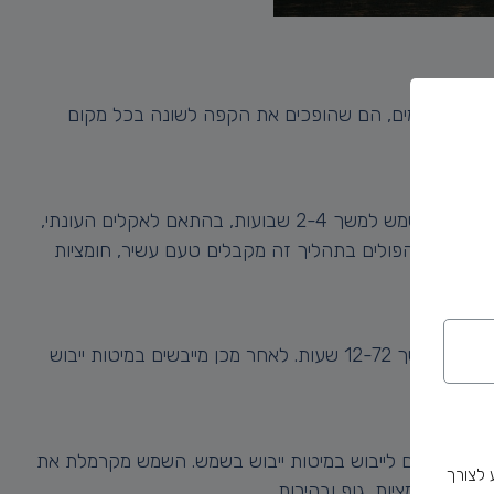
סוג אדמה ומים, הם שהופכים את הקפה לשונה בכל מקום
בשיטה הזאת לוקחים את פירות הקפה האדומים ומניחים אותם על משטחים מורמים, שנקראים גם מיטות ייבוש. כך נותנים להם להתייבש בשמש למשך 2-4 שבועות, בהתאם לאקלים העונתי,
הירוקים. הפולים בתהליך זה מקבלים טעם עשיר, חומציות
בשיטה זו מסירים את חלק הפרי מפולי הקפה הירוקים ונשארת עליהם שכבה דביקה ולחה מהפרי. את הפולים הדביקים מתסיסים במים למשך 12-72 שעות. לאחר מכן מייבשים במיטות ייבוש
ם את הפולים לייבוש במיטות ייבוש בשמש. השמש מקרמלת את
 לצורך
ינת חומציות, גוף ובהירות.