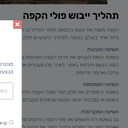
תהליך ייבוש פולי הקפה
הקפה משנה את טעמו בהתאם לאזור הגידול בו הוא צומח ותהל
גידול אחר בעולם. בנוסף, לתהליך הייבוש יש חלק מרכזי בטעמ
השיטה הטבעית
מצטרפי
כמות הגשם והלחות באזור. לאחר מכן מעבירים את הפירות המ
מבצעים
עדינה וארומה פירותית.
השיטה המותססת
בשמש או במכונות ייבוש. הטעם שהפולים מקבלים מתהליך זה הו
השיטה המקורמלת
גם בשיטה הזו חושפים את פולי הקפה הירוקים מהפרי ומותרי
קראת
שאריות הפרי על הפולים והדבר הופך את צבעם לצהוב – שחור 