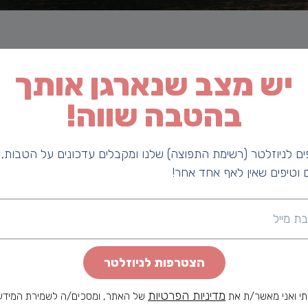
יך הייבוש שהוא עובר. המשתנים השונים ביניהם אקלים, לחות, 
יש מצב שנארגן אותך
ו של הקפה ויש שלוש דרכים עיקריות לבצע אותו.
בהטבה שווה!
ם לניוזלטר (רשימת התפוצה) שלנו ומקבלים עדכונים על הטבות,
יובשים למכונות שמסירות את שכבת הפרי וחושפות את פולי הקפה 
 וטיפים שאין לאף אחד אחר!
א יותר אחיד ופחות פירותי.
הצטרפות לניוזלטר
ם אותם דביקים ולחים. אך בשונה מהשיטה המותססת, כאן מעבירי
מדיניות הפרטיות
י ואני מאשר/ת את
של האתר, ומסכים/ה לשמירת המידע
כהה. הטעם שהפולים מקבלים מתהליך זה, הוא מתקתק ובינוני מבח