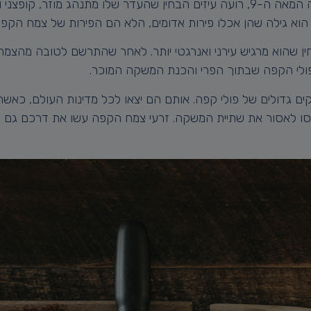
הקפה מגיע אלינו במקור מאתיופיה. האגדה מספרת שבתקופה המאה ה-9, רועה עיזים הב
הוא גילה שהן אכלו פירות אדומים, הלא הם הפירות של צמח הקפ
ן שהוא מרגיש עירני ואנרגטי יותר. לאחר שהתרשם לטובה מהצמח
פולי הקפה שבתוך הפרי והכנת המשקה המוכר.
ם גדולים של פולי קפה. אותם הם יצאו לכל מדינות העולם, כאשר
ו לאסור את שתיית המשקה. זרעי צמח הקפה עשו את דרכם גם לקו