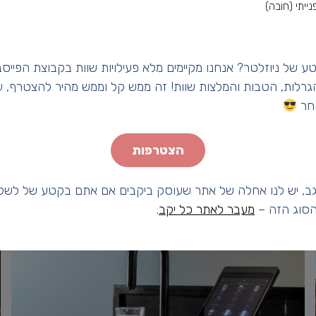
נייתי (חובה)
בסיסי הייחודי להם, מעבירים אותם לקלייה. התהליך לא פשוט 
ע של ניוזלטר? אנחנו מקיימים מלא פעילויות שוות בקבוצת הפייסב
לייה או משך הקלייה, יכול לשנות לחלוטין את טעמו של הקפה.
הגרלות, הטבות והמלצות שוות! זה ממש קל וממש מהיר להצטרף, עד
חר
א רק מדגישה את הטעם הקיים של הפולים המיובשים. אבל החשיבו
בל יהיה וואו, או בינוני.
הצטרפות
ב, יש לנו אחלה של אתר שעוסק ביקבים אם אתם בקטע של לשל
מהסוג הזה –
מעבר לאתר כל יקב
.