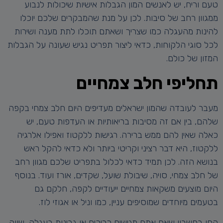
טעם וריח, יש לאנשים המון הגבלות אישיות שיכולות לנבוע
ממגוון רחב של סיבות. לכן על מנת שהמבקרים שלכם יוכלו
להינות מהעגלה כמו שצריך ושאתם תוכלו לתת מענה ושירות
לכל סוגי הלקוחות, כדאי ליצור תפריט נגיש שעונה על הגבלות
המזון של כולם.
תחליפי חלב צמחיים
מעבר לעובדה שהמון ישראלים מעדיפים היום חלב צמחי בקפה
שלהם, בין אם זה מסיבות בריאותיות או העדפות טעם, יש
כאלה שאין להם ממש ברירה. רגישות ללקטוז ואפילו אלרגיה
ללקטוז, היא דבר רציני וקריטי ביותר ולא כדאי להקל ראש
בנושא הזה. לכן תמיד כדאי לכלול בתפריט שלכם מגוון רחב
של חלב צמחי, סויה, שיבולת שועל, שקדים, אורז ועוד. בנוסף
היום מוצעים משקאות צמחיים ייעודיים לקפה, חלקם גם
בטעמים מיוחדים שמוסיפים עניין, כמו וניל או אגוזי לוז.
קחו בחשבון שאם אתם מגישים כריכים או גבינות בעגלה, שווה