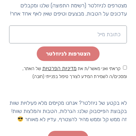
מצטרפים לניוזלטר (רשימת התפוצה) שלנו ומקבלים
עדכונים על הטבות, מבצעים וטיפים שאין לאף אחד אחר!
מחפשים יעד חדש? עגלות הקפה הלוהטות של
העונה שאתם חייבים להכיר
הצטרפות לניוזלטר
מדיניות הפרטיות
קראתי ואני מאשר/ת את
של האתר,
ומסכים/ה לשמירת המידע לצורך טיפול בפנייתי (חובה)
לא בקטע של ניוזלטר? אנחנו מקיימים מלא פעילויות שוות
הבחירה המושלמת עבור משקה קפה איכותי
בקבוצת הפייסבוק שלנו: הגרלות, הטבות והמלצות שוות!
זה ממש קל וממש מהיר להצטרף, עדיין לא מאוחר